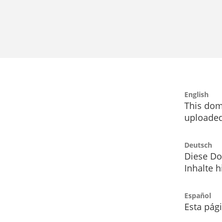
English
This dom
uploaded
Deutsch
Diese Do
Inhalte h
Español
Esta pág